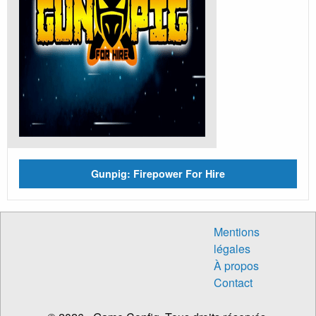
Gunpig: Firepower For Hire
Mentions
légales
À propos
Contact