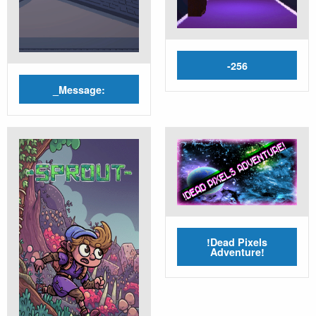
-256
_Message:
!Dead Pixels
Adventure!