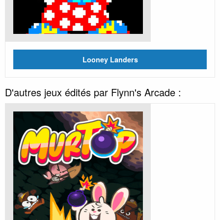
Looney Landers
D'autres jeux édités par Flynn's Arcade :