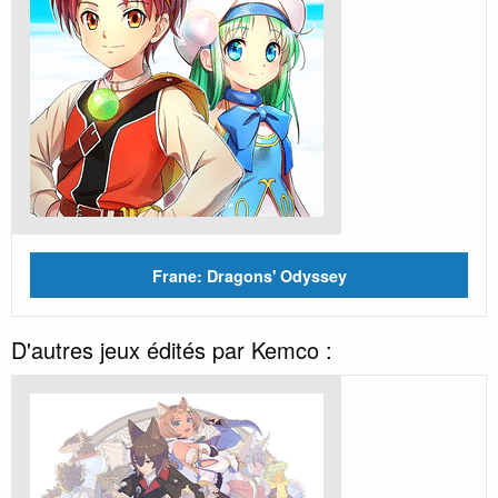
Frane: Dragons' Odyssey
D'autres jeux édités par Kemco :