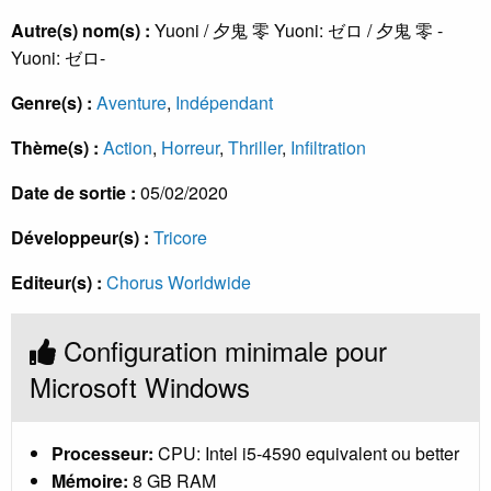
Autre(s) nom(s) :
Yuoni / 夕鬼 零 Yuoni: ゼロ / 夕鬼 零 -
Yuoni: ゼロ-
Genre(s) :
Aventure
,
Indépendant
Thème(s) :
Action
,
Horreur
,
Thriller
,
Infiltration
Date de sortie :
05/02/2020
Développeur(s) :
Tricore
Editeur(s) :
Chorus Worldwide
Configuration minimale pour
Microsoft Windows
Processeur:
CPU: Intel i5-4590 equivalent ou better
Mémoire:
8 GB RAM