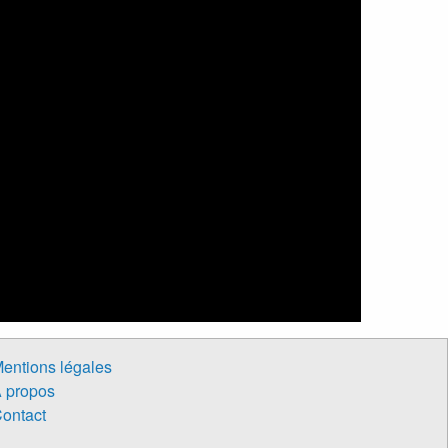
entions légales
 propos
ontact