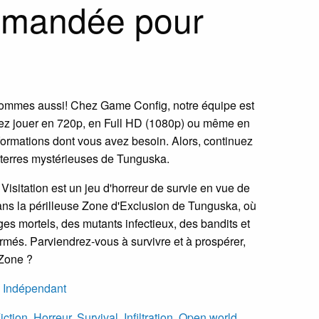
ommandée pour
e sommes aussi! Chez Game Config, notre équipe est
itiez jouer en 720p, en Full HD (1080p) ou même en
rmations dont vous avez besoin. Alors, continuez
 terres mystérieuses de Tunguska.
isitation est un jeu d'horreur de survie en vue de
ans la périlleuse Zone d'Exclusion de Tunguska, où
ges mortels, des mutants infectieux, des bandits et
armés. Parviendrez-vous à survivre et à prospérer,
 Zone ?
,
Indépendant
iction
,
Horreur
,
Survival
,
Infiltration
,
Open world