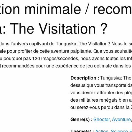
ation minimale / rec
: The Visitation ?
r dans l'univers captivant de Tunguska: The Visitation? Nous l
éale pour profiter de cette aventure palpitante. Que vous souha
 pourquoi pas 120 images/secondes, nous avons toutes les info
s et recommandées pour une expérience de jeu optimale dans les
Description :
Tunguska: The V
dessus qui vous transporte d
vous devrez affronter des piè
des militaires renégats bien 
ou serez-vous perdu dans la
Genre(s) :
Shooter
,
Aventure
Thème(s) :
Action
,
Science-F