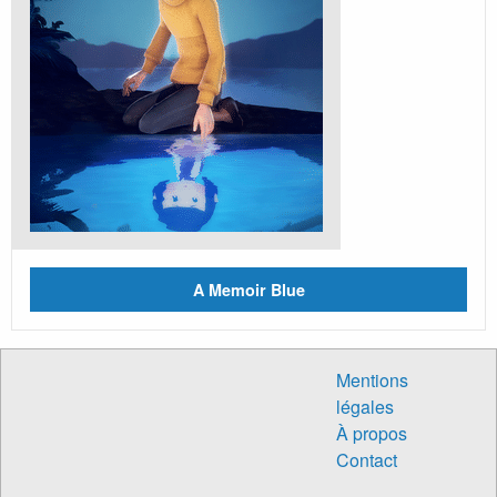
A Memoir Blue
Mentions
légales
À propos
Contact