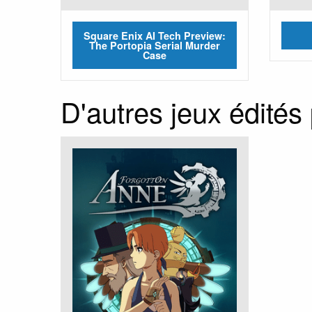
Square Enix AI Tech Preview:
The Portopia Serial Murder
Case
D'autres jeux édités