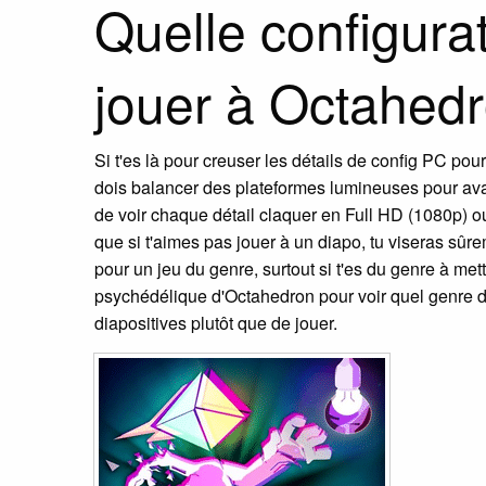
Quelle configur
jouer à Octahedr
Si t'es là pour creuser les détails de config PC pou
dois balancer des plateformes lumineuses pour av
de voir chaque détail claquer en Full HD (1080p) ou 
que si t'aimes pas jouer à un diapo, tu viseras sû
pour un jeu du genre, surtout si t'es du genre à met
psychédélique d'Octahedron pour voir quel genre de b
diapositives plutôt que de jouer.