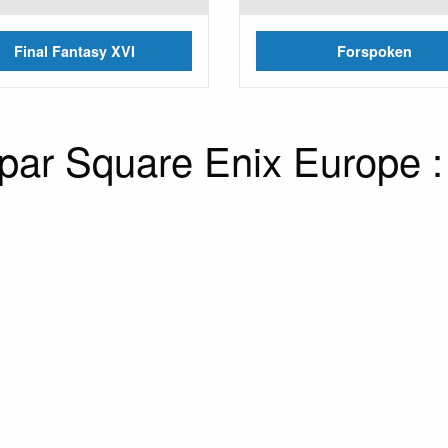
Final Fantasy XVI
Forspoken
 par Square Enix Europe :