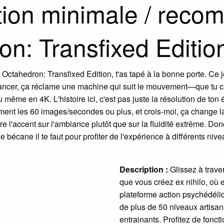
ation minimale / rec
on: Transfixed Editio
r Octahedron: Transfixed Edition, t'as tapé à la bonne porte. Ce j
ancer, ça réclame une machine qui suit le mouvement—que tu ch
même en 4K. L'histoire ici, c'est pas juste la résolution de ton
rement les 60 images/secondes ou plus, et crois-moi, ça change
tre l'accent sur l'ambiance plutôt que sur la fluidité extrême. D
écane il te faut pour profiter de l'expérience à différents nive
Description :
Glissez à trave
que vous créez ex nihilo, où 
plateforme action psychédéliq
de plus de 50 niveaux artisan
entrainants. Profitez de fonct