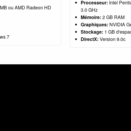
Processeur:
Intel Pent
6 MB ou AMD Radeon HD
3.0 GHz
Mémoire:
2 GB RAM
Graphiques:
NVIDIA Ge
Stockage:
1 GB d'espac
ws 7
DirectX:
Version 9.0c