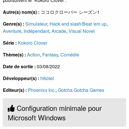
poursuivent le "Kokoro Clover".
Autre(s) nom(s) :
ココロクローバー シーズン1
Genre(s) :
Simulateur
,
Hack and slash/Beat 'em up
,
Aventure
,
Indépendant
,
Arcade
,
Visual Novel
Série :
Kokoro Clover
Thème(s) :
Action
,
Fantasy
,
Comédie
Date de sortie :
03/08/2022
Développeur(s) :
hikotel
Editeur(s) :
Phoenixx Inc.
,
Gotcha Gotcha Games
Configuration minimale pour
Microsoft Windows