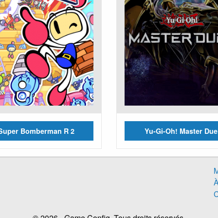
Super Bomberman R 2
Yu-Gi-Oh! Master Due
M
À
C
© 2026 - Game Config. Tous droits réservés.