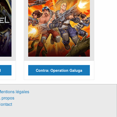
l
Contra: Operation Galuga
entions légales
 propos
ontact