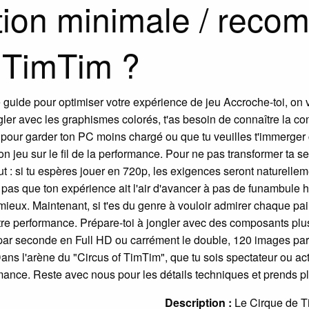
ation minimale / rec
f TimTim ?
e guide pour optimiser votre expérience de jeu Accroche-toi, on
er avec les graphismes colorés, t'as besoin de connaître la confi
0p pour garder ton PC moins chargé ou que tu veuilles t'immerg
on jeu sur le fil de la performance. Pour ne pas transformer ta s
 : si tu espères jouer en 720p, les exigences seront naturellem
s que ton expérience ait l'air d'avancer à pas de funambule hés
mieux. Maintenant, si t'es du genre à vouloir admirer chaque pai
utre performance. Prépare-toi à jongler avec des composants pl
ar seconde en Full HD ou carrément le double, 120 images par
Dans l'arène du "Circus of TimTim", que tu sois spectateur ou act
rmance. Reste avec nous pour les détails techniques et prends pl
Description :
Le Cirque de Tim