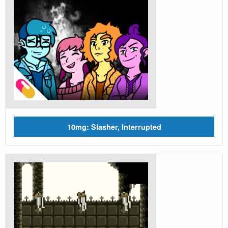
10mg: Slasher, Interrupted