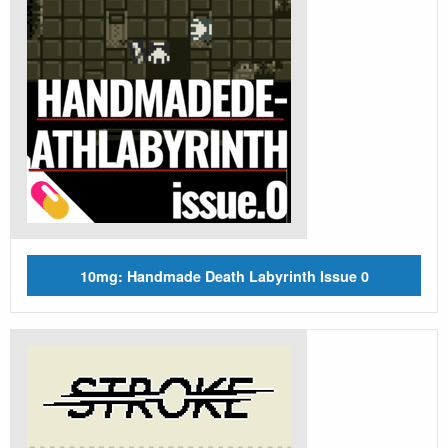
10mg: Handmade Death Labyrinth Issue 0