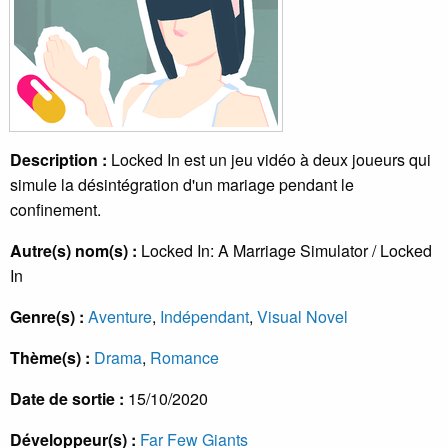
Description :
Locked In est un jeu vidéo à deux joueurs qui
simule la désintégration d'un mariage pendant le
confinement.
Autre(s) nom(s) :
Locked In: A Marriage Simulator / Locked
In
Genre(s) :
Aventure
,
Indépendant
,
Visual Novel
Thème(s) :
Drama
,
Romance
Date de sortie :
15/10/2020
Développeur(s) :
Far Few Giants