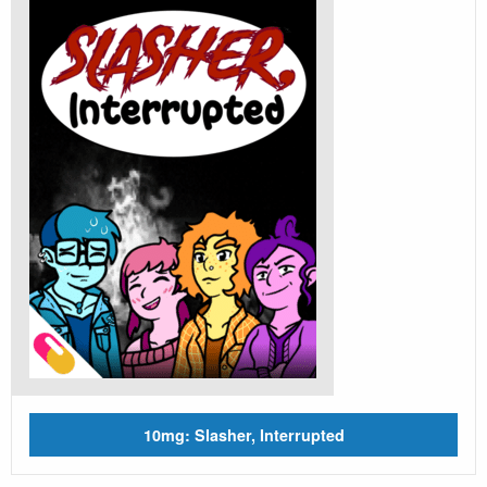
10mg: Slasher, Interrupted