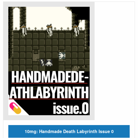
10mg: Handmade Death Labyrinth Issue 0