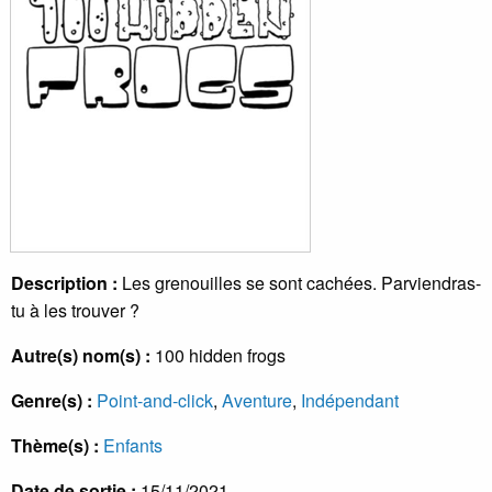
Description :
Les grenouilles se sont cachées. Parviendras-
tu à les trouver ?
Autre(s) nom(s) :
100 hidden frogs
Genre(s) :
Point-and-click
,
Aventure
,
Indépendant
Thème(s) :
Enfants
Date de sortie :
15/11/2021