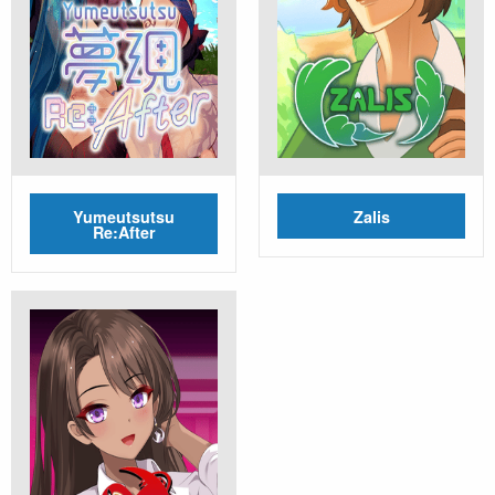
Yumeutsutsu
Zalis
Re:After