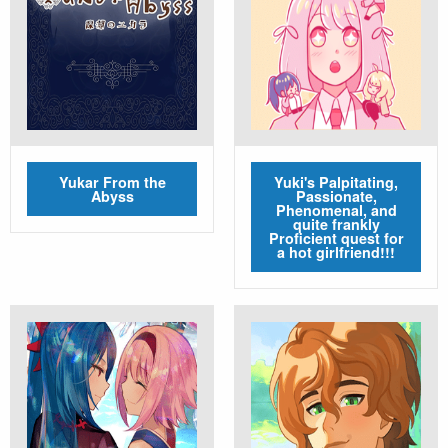
Yukar From the
Yuki's Palpitating,
Abyss
Passionate,
Phenomenal, and
quite frankly
Proficient quest for
a hot girlfriend!!!