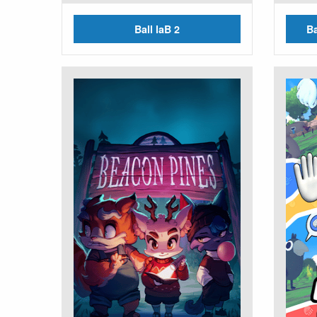
Ball laB 2
Ba