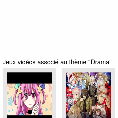
Jeux vidéos associé au thème "Drama"