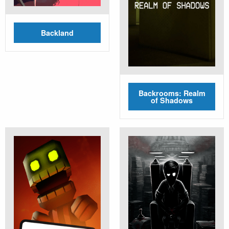
Backland
Backrooms: Realm
of Shadows