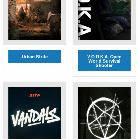
Urban Strife
V.O.D.K.A. Open
World Survival
Shooter