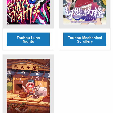
Touhou Luna
Touhou Mechanical
Nights
Scrollery