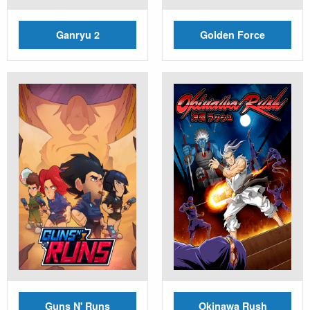
Ganryu 2
Golden Force
Guns N' Runs
Okinawa Rush