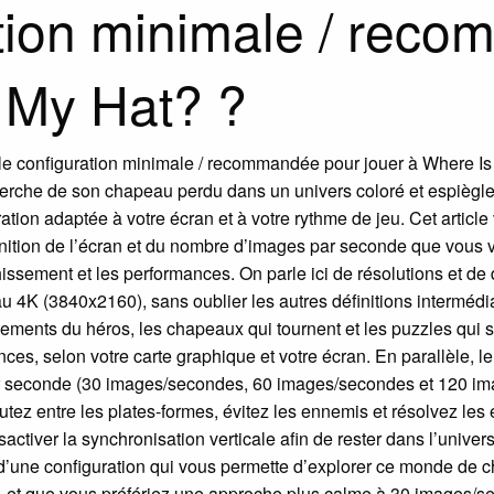
ation minimale / rec
 My Hat? ?
elle configuration minimale / recommandée pour jouer à Where I
echerche de son chapeau perdu dans un univers coloré et espiègl
uration adaptée à votre écran et à votre rythme de jeu. Cet articl
ition de l’écran et du nombre d’images par seconde que vous vi
chissement et les performances. On parle ici de résolutions et d
4K (3840x2160), sans oublier les autres définitions intermédiair
cements du héros, les chapeaux qui tournent et les puzzles qui s’
mances, selon votre carte graphique et votre écran. En parallèle, 
ar seconde (30 images/secondes, 60 images/secondes et 120 i
 sautez entre les plates-formes, évitez les ennemis et résolvez l
activer la synchronisation verticale afin de rester dans l’unive
rmer d’une configuration qui vous permette d’explorer ce monde 
, et que vous préfériez une approche plus calme à 30 images/s