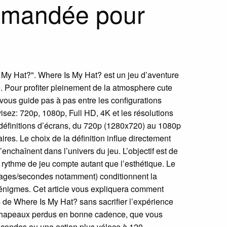
ommandée pour
s My Hat?". Where Is My Hat? est un jeu d’aventure
e. Pour profiter pleinement de la atmosphere cute
e vous guide pas à pas entre les configurations
sez: 720p, 1080p, Full HD, 4K et les résolutions
e définitions d’écrans, du 720p (1280x720) au 1080p
es. Le choix de la définition influe directement
enchaînent dans l’univers du jeu. L’objectif est de
le rythme de jeu compte autant que l’esthétique. Le
mages/secondes notamment) conditionnent la
es énigmes. Cet article vous expliquera comment
rs de Where Is My Hat? sans sacrifier l’expérience
de chapeaux perdus en bonne cadence, que vous
econdes ou une action plus véloce à 120