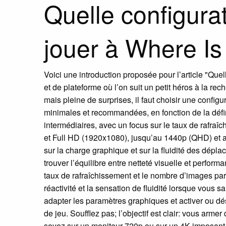
Quelle configur
jouer à Where Is
Voici une introduction proposée pour l’article "Qu
et de plateforme où l’on suit un petit héros à la r
mais pleine de surprises, il faut choisir une config
minimales et recommandées, en fonction de la défin
intermédiaires, avec un focus sur le taux de rafraî
et Full HD (1920x1080), jusqu’au 1440p (QHD) et au 
sur la charge graphique et sur la fluidité des dépla
trouver l’équilibre entre netteté visuelle et perfor
taux de rafraîchissement et le nombre d’images p
réactivité et la sensation de fluidité lorsque vous
adapter les paramètres graphiques et activer ou dés
de jeu. Soufflez pas; l’objectif est clair: vous a
soyez sur un moniteur 720p ou sur un 4K imposant