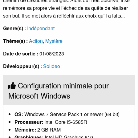
chemin de créatures étranges. Alors qu'il les observe, il se
remémore sa propre vie et l'échec de sa quête de réaliser
son but. Il se met alors à réfléchir aux choix qu'il a faits...
Genre(s) :
Indépendant
Thème(s) :
Action
,
Mystère
Date de sortie :
01/08/2023
Développeur(s) :
Solideo
Configuration minimale pour
Microsoft Windows
OS:
Windows 7 Service Pack 1 or newer (64 bit)
Processeur:
Intel Core i5-6585R
Mémoire:
2 GB RAM
Graphiques:
Intel HD Graphics 610