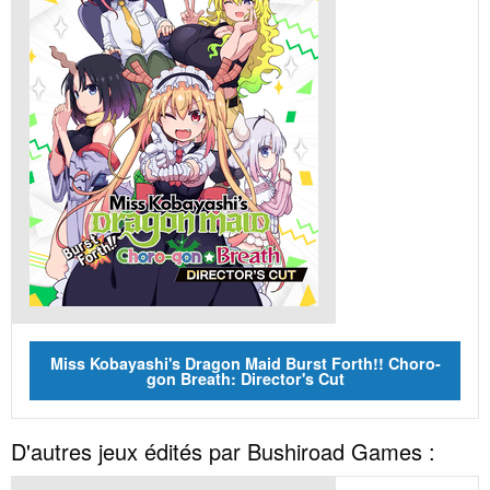
Miss Kobayashi's Dragon Maid Burst Forth!! Choro-
gon Breath: Director's Cut
D'autres jeux édités par Bushiroad Games :