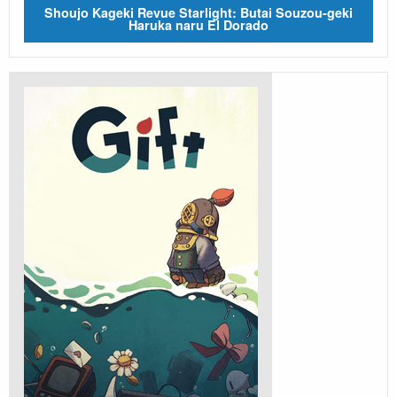
Shoujo Kageki Revue Starlight: Butai Souzou-geki
Haruka naru El Dorado