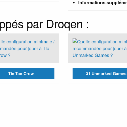
Informations suppléme
oppés par Droqen :
Tic-Tac-Crow
31 Unmarked Games