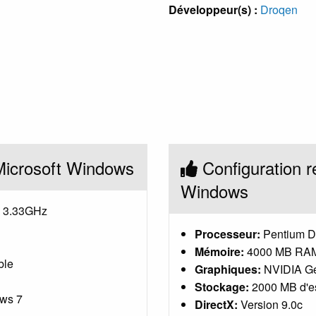
Développeur(s) :
Droqen
Microsoft Windows
Configuration 
Windows
 3.33GHz
Processeur:
Pentium D
Mémoire:
4000 MB RA
ble
Graphiques:
NVIDIA G
Stockage:
2000 MB d'es
ws 7
DirectX:
Version 9.0c