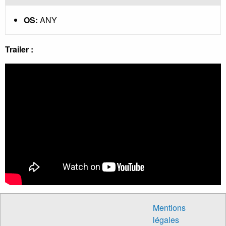
OS:
ANY
Trailer :
Mentions
légales