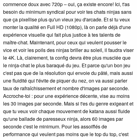
commence doux avec 720p – oui, ça existe encore! Ici, t'as
besoin du minimum syndical pour voir tes chats ninjas sans
que ça pixellise plus qu'un vieux jeu d'arcade. Et si tu veux
monter la qualité en Full HD (1080p), là on parle déjà d'une
expérience visuelle qui fait plus justice à tes talents de
maître-chat. Maintenant, pour ceux qui veulent pousser le
vice et voir les poils des ninjas briller au soleil, il faudra viser
le 4K. Là, clairement, ta config devra être plus musclée que
le ninja-chat le plus baraqué du jeu. Et parce qu'un bon jeu
c'est pas que de la résolution qui envoie du pâté, mais aussi
une fluidité qui t'évite de piquer du nez, on va aussi parler
taux de rafraîchissement et nombre d'images par seconde.
Accroche-toi : pour une expérience décente, vise au moins
les 30 images par seconde. Mais si t'es du genre exigeant et
que tu veux voir chaque mouvement de katana aussi fluide
qu'une ballade de paresseux ninja, alors 60 images par
seconde c'est le minimum. Pour les assoiffés de
performance qui veulent pas moins que le top du top, c'est